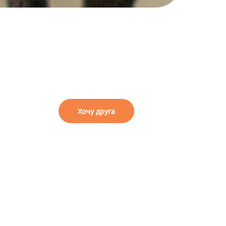
я
Хочу друга