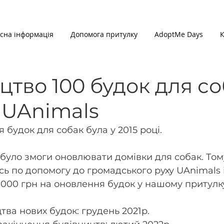
сна інформація
Допомога притулку
AdoptMe Days
К
цтво 100 будок для с
 UAnimals
 будок для собак була у 2015 році. 
е було змоги оновлювати домівки для собак. Том
сь по допомогу до громадського руху UAnimals і
.000 грн на оновлення будок у нашому притулк
тва нових будок: грудень 2021р.