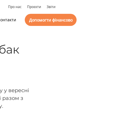
Про нас
Проєкти
Звіти
онтакти
Допомогти фінансово
обак
у у вересні 
 разом з 
у.