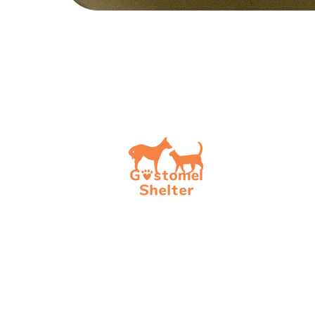
Допо
Обрат
Стати
Стати
Стати
Актуа
Фінан