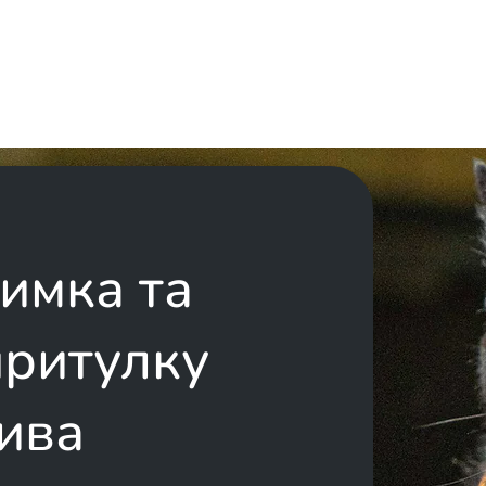
имка та
притулку
ива