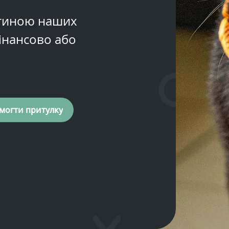
стиною наших
інансово або
могти притулку