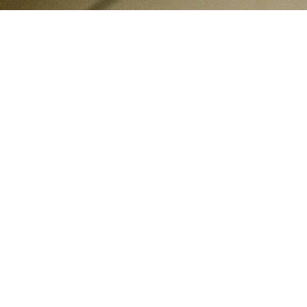
мога притулку
Загальна інформаці
и друга
Про нас
 опікуном
Проєкти
Звіти
 волонтером
 патроном
Корисна інформація
льні потреби
Публічна оферта
сова підтримка