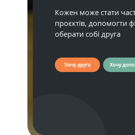
Кожен може стати ча
проєктів, допомогти ф
оберати собі друга
Хочу друга
Хочу допо