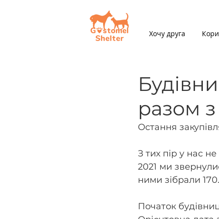
Хочу друга
Кори
Будівни
разом з
Остання закупівля
З тих пір у нас н
2021 ми звернули
ними зібрали 170
Початок будівниц