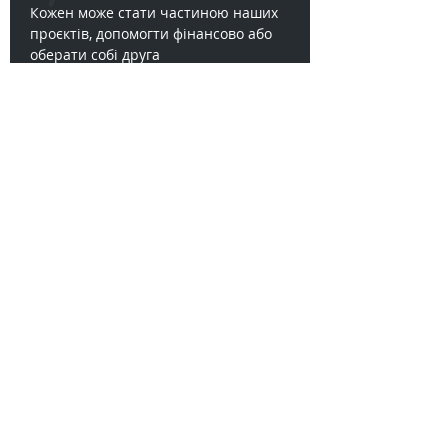
Кожен може стати частиною наших
проєктів, допомогти фінансово або
оберати собі друга
Хочу друга
Хочу допомогти притулку
Хочу друга