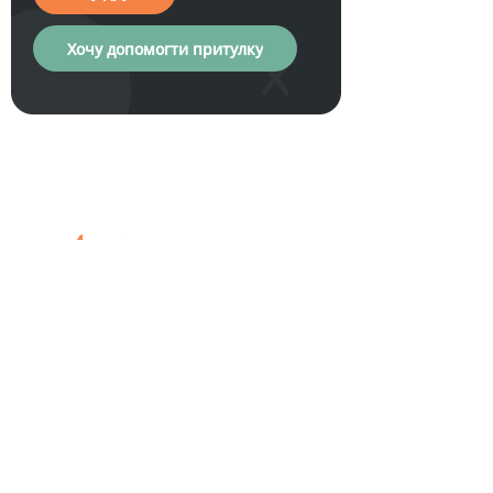
Хочу допомогти притулку
Хочу друга
Допомога
Загальна
притулку
інформація
Про нас
Обрати друга
Фінансова підтримка
Проєкти
Стати опікуном
Звіти
Стати волонтером
Корисна інформація