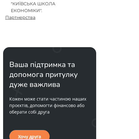
"КИЇВСЬКА ШКОЛА 
ЕКОНОМІКИ". 
Партнерства
Ваша підтримка та
допомога притулку
дуже важлива
Кожен може стати частиною наших
проєктів, допомогти фінансово або
оберати собі друга
Хочу друга