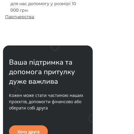
для нас допомогу у розмірі 10 
000 грн. 
Партнерства
Ваша підтримка та
допомога притулку
дуже важлива
Кожен може стати частиною наших
проєктів, допомогти фінансово або
оберати собі друга
Хочу друга