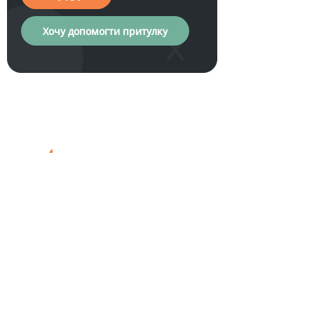
Хочу допомогти притулку
Хочу друга
Допомога
Загальна
притулку
інформація
Про нас
Обрати друга
Фінансова підтримка
Проєкти
Стати опікуном
Звіти
Стати волонтером
Корисна інформація