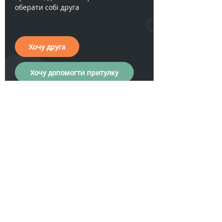
оберати собі друга
Хочу друга
Хочу допомогти притулку
Хочу друга
Допомога
Загальна
притулку
інформація