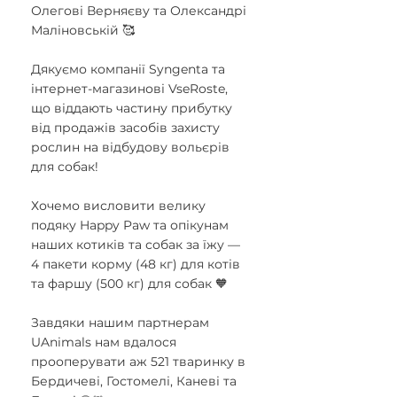
Олегові Верняєву та Олександрі 
Маліновській 🥰
Дякуємо компанії Syngenta та 
інтернет-магазинові VseRoste, 
що віддають частину прибутку 
від продажів засобів захисту 
рослин на відбудову вольєрів 
для собак!
Хочемо висловити велику 
подяку Happy Paw та опікунам 
наших котиків та собак за їжу — 
4 пакети корму (48 кг) для котів 
та фаршу (500 кг) для собак 🧡
Завдяки нашим партнерам 
UAnimals нам вдалося 
прооперувати аж 521 тваринку в 
Бердичеві, Гостомелі, Каневі та 