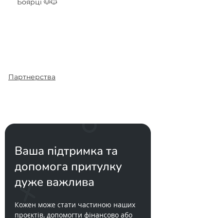
Боярці 🐶🐱
Партнерства
Ваша підтримка та
допомога притулку
дуже важлива
Кожен може стати частиною наших
проєктів, допомогти фінансово або