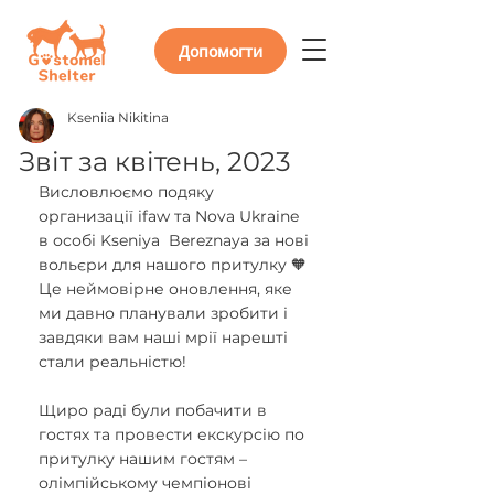
Допомогти
Kseniia Nikitina
Звіт за квітень, 2023
Висловлюємо подяку 
организації ifaw та Nova Ukraine 
в особі Kseniya  Bereznaya за нові 
вольєри для нашого притулку 🧡
Це неймовірне оновлення, яке 
ми давно планували зробити і 
завдяки вам наші мрії нарешті 
стали реальністю!
Щиро раді були побачити в 
гостях та провести екскурсію по 
притулку нашим гостям – 
олімпійському чемпіонові 