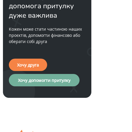
допомога притулку
дуже важлива
Кожен може стати частиною наших
проєктів, допомогти фінансово або
оберати собі друга
Хочу друга
Хочу допомогти притулку