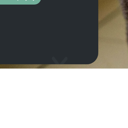
мога притулку
Загальна інформаці