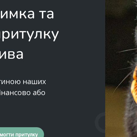
имка та
притулку
ива
стиною наших
інансово або
могти притулку