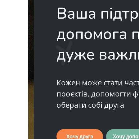
Ваша підтр
допомога 
дуже важл
Кожен може стати ча
проєктів, допомогти ф
оберати собі друга
Хочу друга
Хочу допо