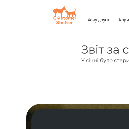
Хочу друга
Кори
Звіт за 
У січні було стер