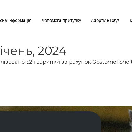
сна інформація
Допомога притулку
AdoptMe Days
К
січень, 2024
илізовано 52 тваринки за рахунок Gostomel Shelt