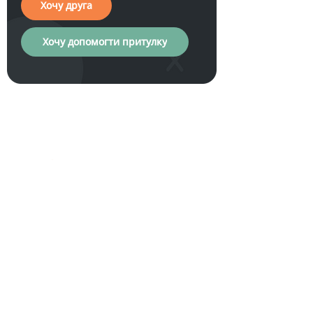
Хочу друга
Хочу допомогти притулку
Хочу друга
Допомога
Загальна
притулку
інформація
Про нас
Обрати друга
Фінансова підтримка
Проєкти
Стати опікуном
Звіти