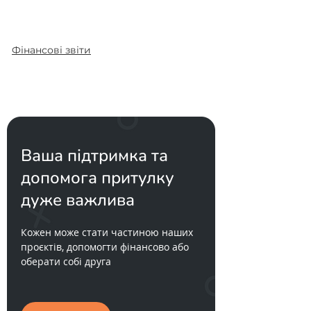
Фінансові звіти
Ваша підтримка та
допомога притулку
дуже важлива
Кожен може стати частиною наших
проєктів, допомогти фінансово або
оберати собі друга