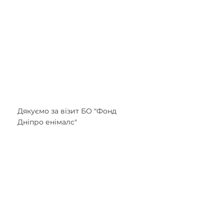
Дякуємо за візит БО "Фонд 
Дніпро енімалс"