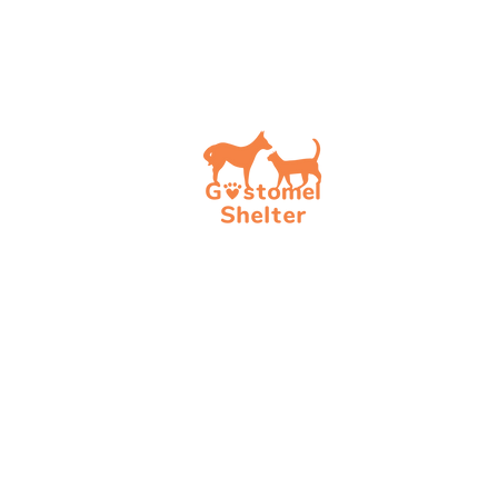
Допо
Обрат
Стати
Стати
Стати
Актуа
Фінан
ⓒ 2023-2026 Приватний притулок Gost