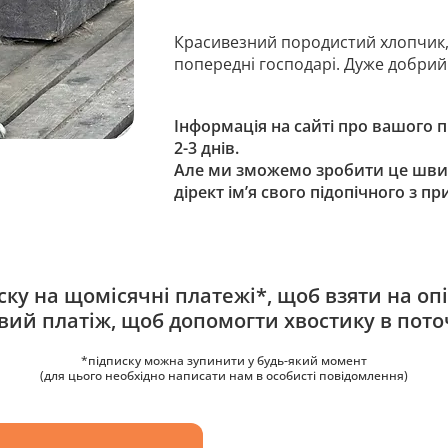
Красивезний породистий хлопчик,
попередні господарі. Дуже добрий
Інформація на сайті про вашого 
2-3 днів.
Але ми зможемо зробити це шви
дірект ім’я свого підопічного з п
ку на щомісячні платежі*, щоб взяти на опі
овий платіж, щоб допомогти хвостику в пото
*підписку можна зупинити у будь-який момент
(для цього необхідно написати нам в особисті повідомлення)