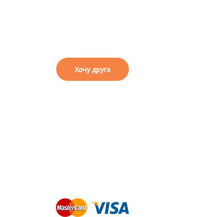
я
Хочу друга