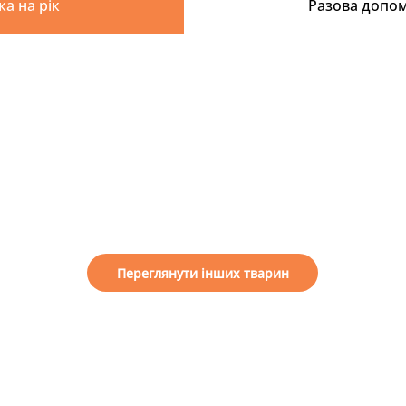
ка на рік
Разова допо
Переглянути інших тварин