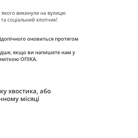
 якого викинули на вулицю
 та соціальний хлопчик!
підопічного оновиться протягом
дше, якщо ви напишете нам у
риміткою ОПІКА.
ку хвостика, або
чному місяці