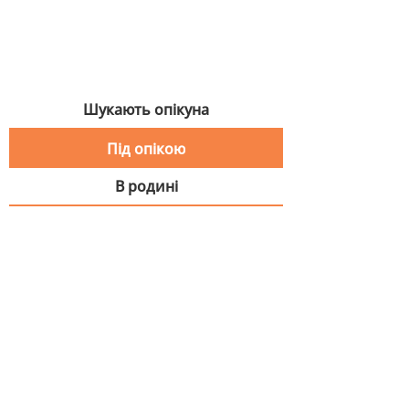
Шукають опікуна
Під опікою
В родині