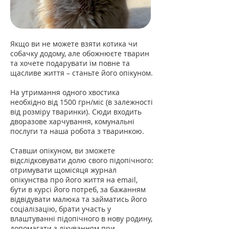
Якщо ви не можете взяти котика чи
собачку додому, але обожнюєте тварин
та хочете подарувати їм повне та
щасливе життя – станьте його опікуном.
На утримання одного хвостика
необхідно від 1500 грн/міс (в залежності
від розміру тваринки). Сюди входить
дворазове харчування, комунальні
послуги та наша робота з тваринкою.
Ставши опікуном, ви зможете
відслідковувати долю свого підопічного:
отримувати щомісяця журнал
опікунства про його життя на email,
бути в курсі його потреб, за бажанням
відвідувати малюка та займатись його
соціалізацію, брати участь у
влаштуванні підопічного в нову родину,
допомагати з лікуванням при