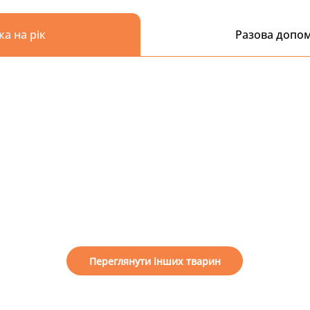
ка на рік
Разова допо
Переглянути інших тварин