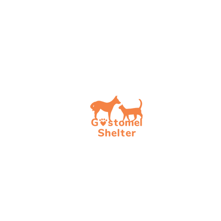
Допо
Обрат
Стати
Стати
Стати
Актуа
Фінан