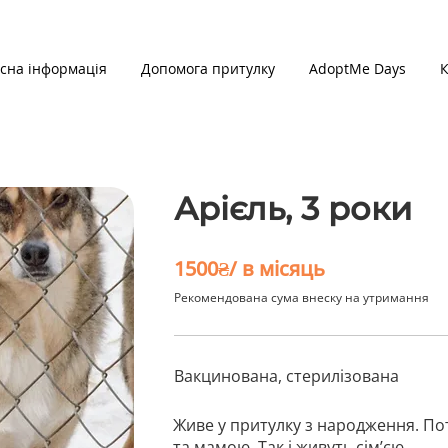
сна інформація
Допомога притулку
AdoptMe Days
К
Арієль, 3 роки
1500₴/ в місяць
Рекомендована сума внеску на утримання
Вакцинована, стерилізована
Живе у притулку з народження. П
та мамою. Так і живуть сімʼєю…