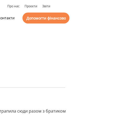
Про нас
Проєкти
Звіти
онтакти
Допомогти фінансово
отрапила сюди разом з братиком