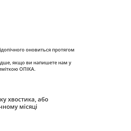
підопічного оновиться протягом
дше, якщо ви напишете нам у
риміткою ОПІКА.
ку хвостика, або
чному місяці