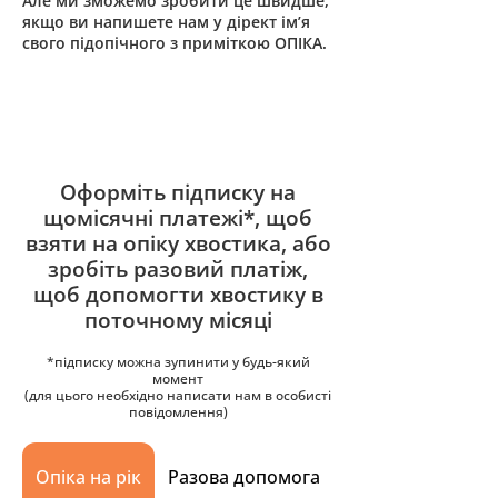
Але ми зможемо зробити це швидше,
якщо ви напишете нам у дірект ім’я
свого підопічного з приміткою ОПІКА.
Оформіть підписку на
щомісячні платежі*, щоб
взяти на опіку хвостика, або
зробіть разовий платіж,
щоб допомогти хвостику в
поточному місяці
*підписку можна зупинити у будь-який
момент
(для цього необхідно написати нам в особисті
повідомлення)
Опіка на рік
Разова допомога