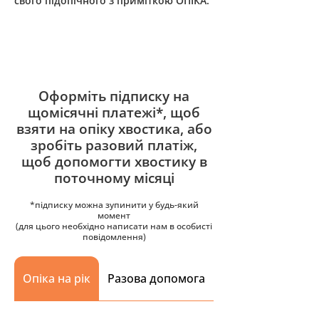
свого підопічного з приміткою ОПІКА.
Оформіть підписку на
щомісячні платежі*, щоб
взяти на опіку хвостика, або
зробіть разовий платіж,
щоб допомогти хвостику в
поточному місяці
*підписку можна зупинити у будь-який
момент
(для цього необхідно написати нам в особисті
повідомлення)
Опіка на рік
Разова допомога