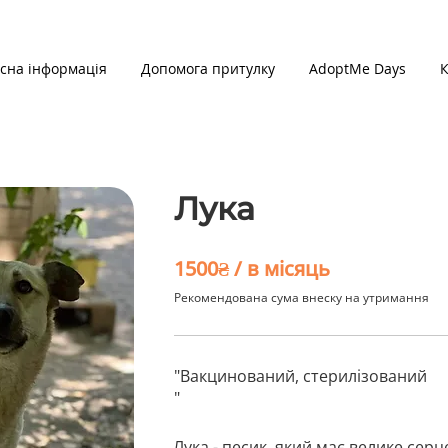
сна інформація
Допомога притулку
AdoptMe Days
К
Лука
1500₴ / в місяць
Рекомендована сума внеску на утримання
"Вакцинований, стерилізований
"
Лука - песик, який має велике серце