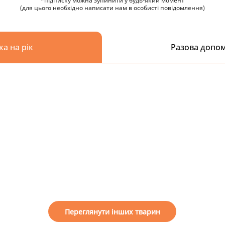
*підписку можна зупинити у будь-який момент
(для цього необхідно написати нам в особисті повідомлення)
ка на рік
Разова допо
Переглянути інших тварин