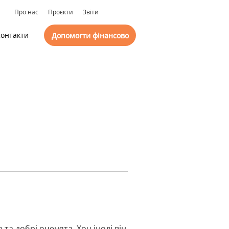
Про нас
Проєкти
Звіти
онтакти
Допомогти фінансово
 та добрі оченята. Хоч іноді він