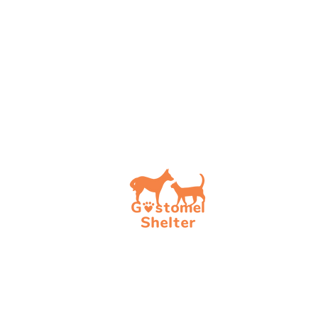
Допо
Обрат
Стати
Стати
Стати
Актуа