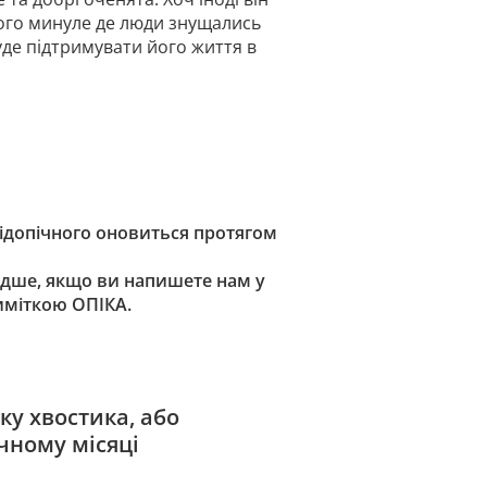
ого минуле де люди знущались
буде підтримувати його життя в
підопічного оновиться протягом
дше, якщо ви напишете нам у
риміткою ОПІКА.
ку хвостика, або
чному місяці