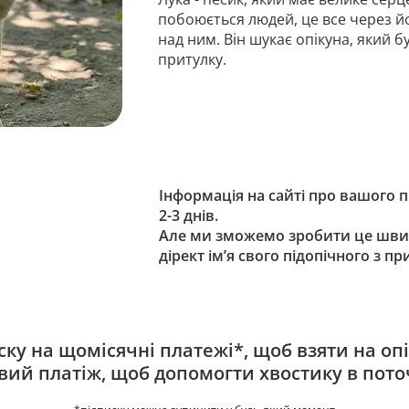
побоюється людей, це все через й
над ним. Він шукає опікуна, який 
притулку.
Інформація на сайті про вашого 
2-3 днів.
Але ми зможемо зробити це шви
дірект ім’я свого підопічного з п
ку на щомісячні платежі*, щоб взяти на опі
овий платіж, щоб допомогти хвостику в пото