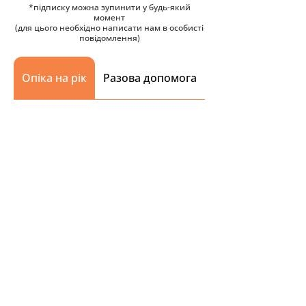
*підписку можна зупинити у будь-який
момент
(для цього необхідно написати нам в особисті
повідомлення)
Опіка на рік
Разова допомога
Переглянути інших тварин