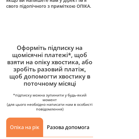
якщо ви напишете нам у дірект ім’я
свого підопічного з приміткою ОПІКА.
Оформіть підписку на
щомісячні платежі*, щоб
взяти на опіку хвостика, або
зробіть разовий платіж,
щоб допомогти хвостику в
поточному місяці
*підписку можна зупинити у будь-який
момент
(для цього необхідно написати нам в особисті
повідомлення)
Опіка на рік
Разова допомога