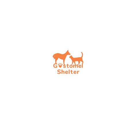
Допо
Обрат
Стати
Стати
Стати
Актуа
Фінан