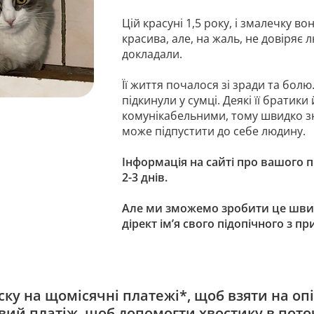
Цій красуні 1,5 року, і змалечку в
красива, але, на жаль, не довіряє 
докладали.
Її життя почалося зі зради та бол
підкинули у сумці. Деякі її братик
комунікабельними, тому швидко зна
може підпустити до себе людину.
Інформація на сайті про вашого 
2-3 днів.
Але ми зможемо зробити це шви
дірект ім’я свого підопічного з п
ку на щомісячні платежі*, щоб взяти на опі
овий платіж, щоб допомогти хвостику в пото