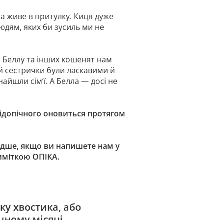
она живе в притулку. Киця дуже
людям, яких би зусиль ми не
ю. Беллу та інших кошенят нам
и й сестрички були ласкавими й
йшли сім’ї. А Белла — досі не
підопічного оновиться протягом
дше, якщо ви напишете нам у
риміткою ОПІКА.
ку хвостика, або
чному місяці