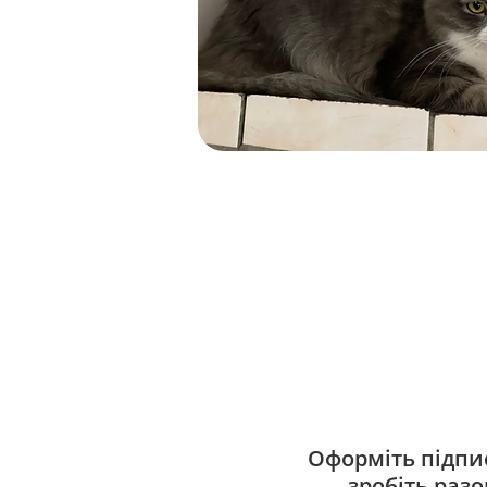
Оформіть підпис
зробіть раз