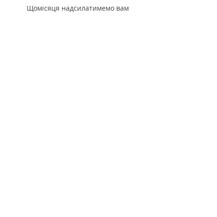
Щомісяця надсилатимемо вам
фото-, відеожурнал про життя
ваших підопічних
Компанії, які стали
частиною програми
корпоративного опікунства