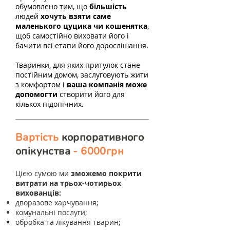
обумовлено тим, що
більшість
людей
хочуть взяти саме
маленького цуцика чи кошенятка
,
щоб самостійно виховати його і
бачити всі етапи його дорослішання.
Тваринки, для яких притулок стане
постійним домом, заслуговують жити
з комфортом і
ваша компанія може
допомогти
створити його для
кількох підопічних.
Вартість
корпоративного
опікунства
- 6000грн
Цією сумою ми
зможемо покрити
витрати на
трьох-чотирьох
вихованців:
дворазове харчування;
комунальні послуги;
обробка та лікування тварин;