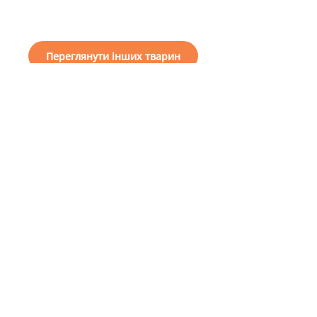
Переглянути інших тварин
I want a friend
How to help our
General
shelter
information
About us
Choose a friend
Financial support
Projects
To become a guardian
Reports
To become a volunteer
Useful Information