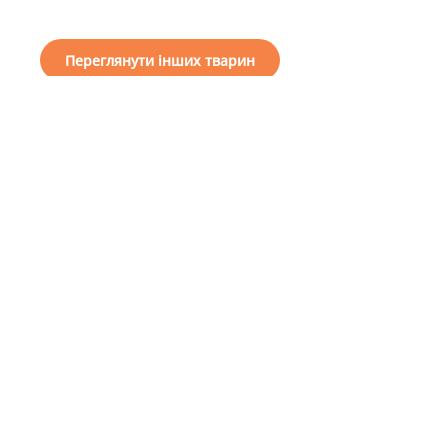
Переглянути інших тварин
I want a friend
How to help our
General
shelter
information
About us
Choose a friend
Financial support
Projects
To become a guardian
Reports
To become a volunteer
Useful Information
To become a patron
Public offer