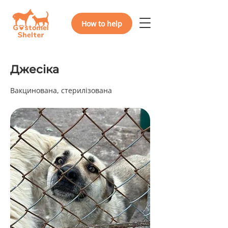
How to help
Джесіка
Вакцинована, стерилізована