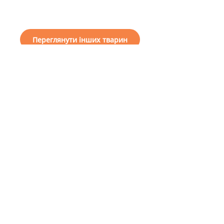
Переглянути інших тварин
I want a friend
How to help our
General
shelter
information
About us
Choose a friend
Financial support
Projects
To become a guardian
Reports
To become a volunteer
Useful Information