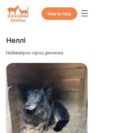
How to help
Неллі
Неймовірно гарна дівчинка