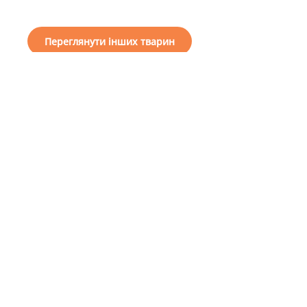
Переглянути інших тварин
I want a friend
How to help our
General
shelter
information
About us
Choose a friend
Financial support
Projects
To become a guardian
Reports
To become a volunteer
Useful Information
To become a patron
Public offer