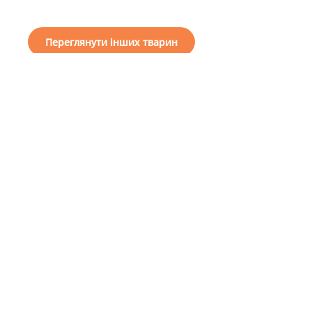
Переглянути інших тварин
I want a friend
How to help our
General
shelter
information
About us
Choose a friend
Financial support
Projects
To become a guardian
Reports
To become a volunteer
Useful Information
To become a patron
Public offer