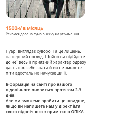
1500₴/ в місяць
Рекомендована сума внеску на утримання
Нуар, виглядає суворо. Та це лишень,
на перший погляд. Щойно ви підійдете
до неї весь її приязний характер одразу
дасть про себе знати й ви не зможете
піти вдосталь не начухавши її.
Інформація на сайті про вашого
підопічного оновиться протягом 2-3
днів.
Але ми зможемо зробити це швидше,
якщо ви напишете нам у дірект ім’я
свого підопічного з приміткою ОПІКА.