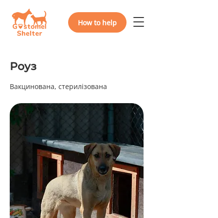
How to help
Роуз
Вакцинована, стерилізована