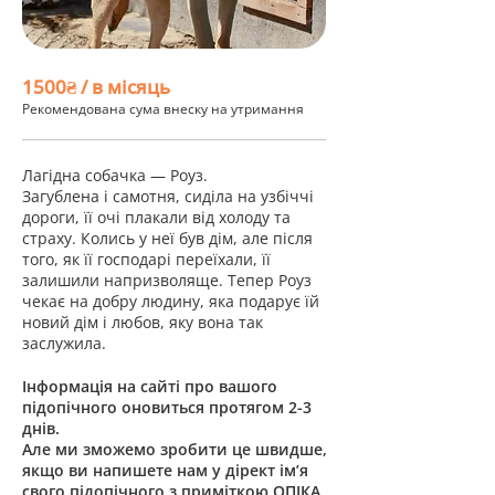
1500₴ / в місяць
Рекомендована сума внеску на утримання
Лагідна собачка — Роуз.
Загублена і самотня, сиділа на узбіччі
дороги, її очі плакали від холоду та
страху. Колись у неї був дім, але після
того, як її господарі переїхали, її
залишили напризволяще. Тепер Роуз
чекає на добру людину, яка подарує їй
новий дім і любов, яку вона так
заслужила.
Інформація на сайті про вашого
підопічного оновиться протягом 2-3
днів.
Але ми зможемо зробити це швидше,
якщо ви напишете нам у дірект ім’я
свого підопічного з приміткою ОПІКА.