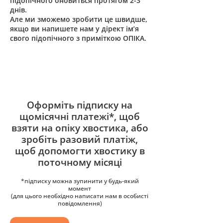
підопічного оновиться протягом 2-3
днів.
Але ми зможемо зробити це швидше,
якщо ви напишете нам у дірект ім’я
свого підопічного з приміткою ОПІКА.
Оформіть підписку на
щомісячні платежі*, щоб
взяти на опіку хвостика, або
зробіть разовий платіж,
щоб допомогти хвостику в
поточному місяці
*підписку можна зупинити у будь-який
момент
(для цього необхідно написати нам в особисті
повідомлення)