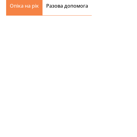
Опіка на рік
Разова допомога
Переглянути інших тварин
I want a friend