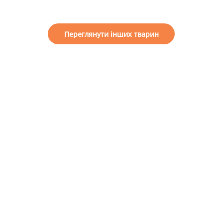
Переглянути інших тварин
o help our shelter
General information
e a friend
About us
come a guardian
Projects