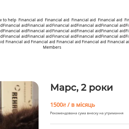
 to help
Financial aid
Financial aid
Financial aid
Financial aid
Fi
id
Financial aid
Financial aid
Financial aid
Financial aid
Financial aid
F
id
Financial aid
Financial aid
Financial aid
Financial aid
Financial aid
F
id
Financial aid
Financial aid
Financial aid
Financial aid
Financial aid
F
aid
Financial aid
Financial aid
Financial aid
Financial aid
Financial a
Members
Марс, 2 роки
1500₴ / в місяць
Рекомендована сума внеску на утримання