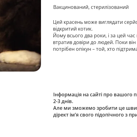
Вакцинований, стерилізований
Цей красень може виглядати серйоз
відкритий котик.
Йому всього два роки, і за цей час
втратив довіри до людей. Поки він
потрібен опікун – той, хто підтри
Інформація на сайті про вашого 
2-3 днів.
Але ми зможемо зробити це шви
дірект ім’я свого підопічного з п