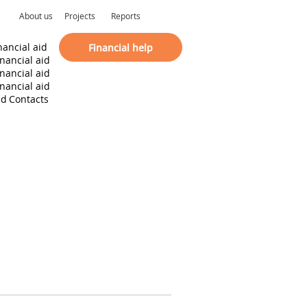
About us
Projects
Reports
nancial aid
Financial help
inancial aid
inancial aid
inancial aid
id
Contacts