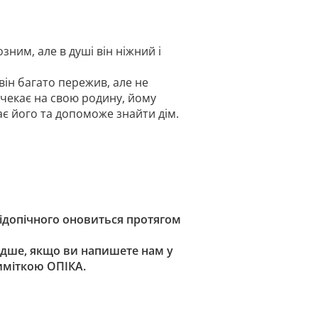
ним, але в душі він ніжний і
 він багато пережив, але не
 чекає на свою родину, йому
має його та допоможе знайти дім.
підопічного оновиться протягом
дше, якщо ви напишете нам у
риміткою ОПІКА.