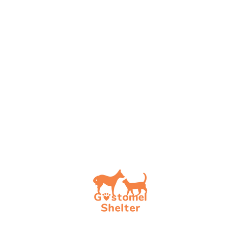
How t
Choos
To be