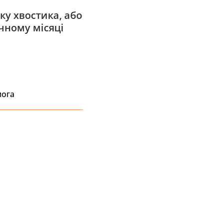
ку хвостика, або
чному місяці
мога