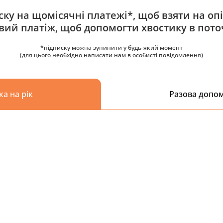
ку на щомісячні платежі*, щоб взяти на опі
овий платіж, щоб допомогти хвостику в пото
*підписку можна зупинити у будь-який момент
(для цього необхідно написати нам в особисті повідомлення)
ка на рік
Разова допо