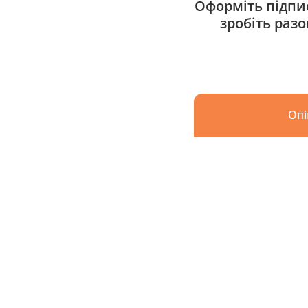
Оформіть підпис
зробіть раз
Опі