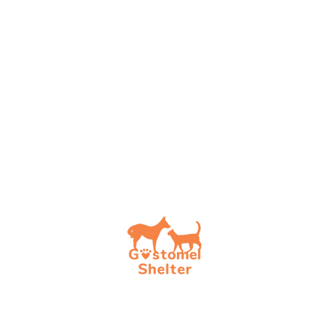
How t
Choos
To be
To be