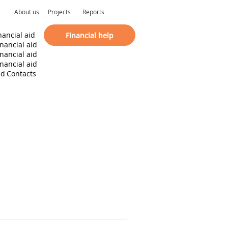
About us
Projects
Reports
nancial aid
Financial help
inancial aid
inancial aid
inancial aid
id
Contacts