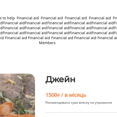
 to help
Financial aid
Financial aid
Financial aid
Financial aid
Fi
id
Financial aid
Financial aid
Financial aid
Financial aid
Financial aid
F
id
Financial aid
Financial aid
Financial aid
Financial aid
Financial aid
F
id
Financial aid
Financial aid
Financial aid
Financial aid
Financial aid
F
aid
Financial aid
Financial aid
Financial aid
Financial aid
Financial a
Members
Джейн
1500₴ / в місяць
Рекомендована сума внеску на утримання