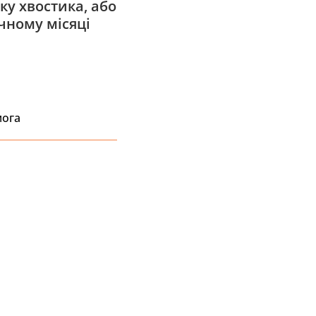
ку хвостика, або
чному місяці
мога