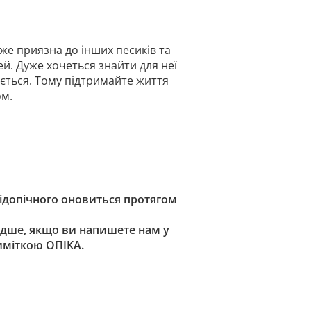
же приязна до інших песиків та
й. Дуже хочеться знайти для неї
ається. Тому підтримайте життя
ом.
підопічного оновиться протягом
дше, якщо ви напишете нам у
риміткою ОПІКА.