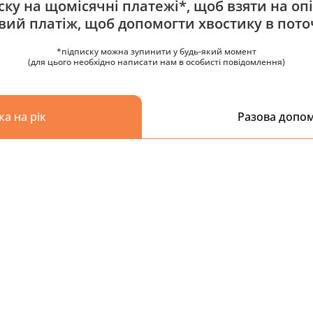
ку на щомісячні платежі*, щоб взяти на опі
овий платіж, щоб допомогти хвостику в пото
*підписку можна зупинити у будь-який момент
(для цього необхідно написати нам в особисті повідомлення)
ка на рік
Разова допо