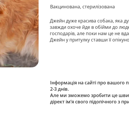
Вакцинована, стерилізована
Джейн дуже красива собака, яка ду
завжди охоче йде в обійми до люде
господарів, але поки нам це не вд
Джейн у притулку ставши її опікун
Інформація на сайті про вашого 
2-3 днів.
Але ми зможемо зробити це шви
дірект ім’я свого підопічного з п