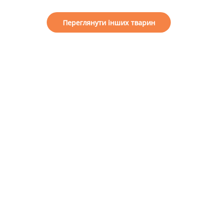
Переглянути інших тварин
o help our shelter
General information
e a friend
About us
come a guardian
Projects
Reports
come a volunteer