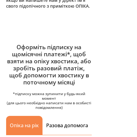
якщо ви напишете нам у дірект ім’я
свого підопічного з приміткою ОПІКА.
Оформіть підписку на
щомісячні платежі*, щоб
взяти на опіку хвостика, або
зробіть разовий платіж,
щоб допомогти хвостику в
поточному місяці
*підписку можна зупинити у будь-який
момент
(для цього необхідно написати нам в особисті
повідомлення)
Опіка на рік
Разова допомога