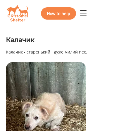
How to help
Калачик
Калачик - старенький і дуже милий пес.