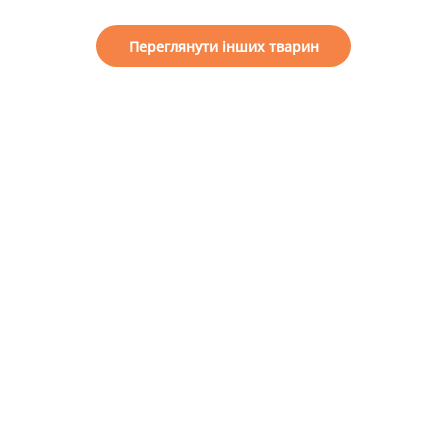
Переглянути інших тварин
o help our shelter
General information
e a friend
About us
come a guardian
Projects
Reports
come a volunteer