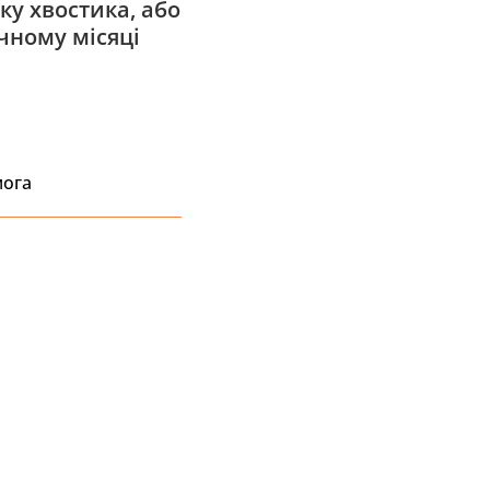
ку хвостика, або
чному місяці
мога