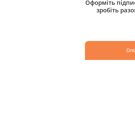
Оформіть підпис
зробіть раз
Опі