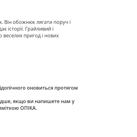
. Він обожнює лягати поруч і
ає історії. Грайливий і
о веселих пригод і нових
підопічного оновиться протягом
дше, якщо ви напишете нам у
риміткою ОПІКА.