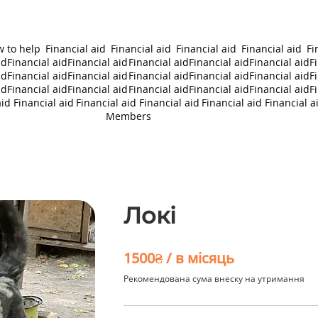
 to help
Financial aid
Financial aid
Financial aid
Financial aid
Fi
id
Financial aid
Financial aid
Financial aid
Financial aid
Financial aid
F
id
Financial aid
Financial aid
Financial aid
Financial aid
Financial aid
F
id
Financial aid
Financial aid
Financial aid
Financial aid
Financial aid
F
aid
Financial aid
Financial aid
Financial aid
Financial aid
Financial a
Members
Локі
1500₴ / в місяць
Рекомендована сума внеску на утримання