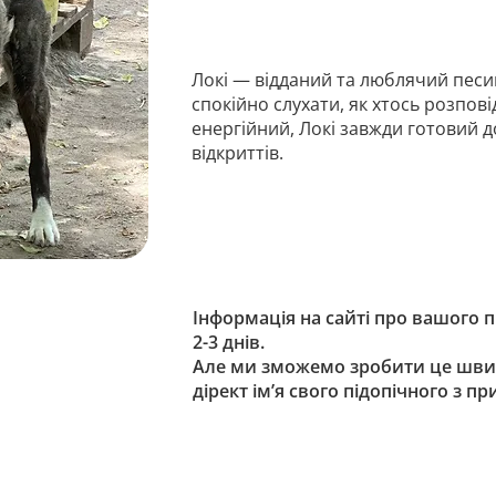
Локі — відданий та люблячий песик
спокійно слухати, як хтось розповід
енергійний, Локі завжди готовий д
відкриттів.
Інформація на сайті про вашого 
2-3 днів.
Але ми зможемо зробити це шви
дірект ім’я свого підопічного з п