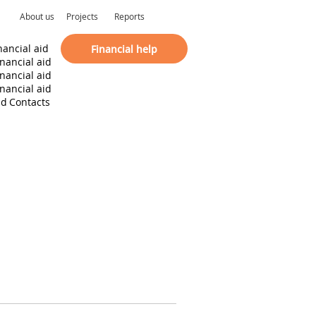
About us
Projects
Reports
nancial aid
Financial help
inancial aid
inancial aid
inancial aid
id
Contacts