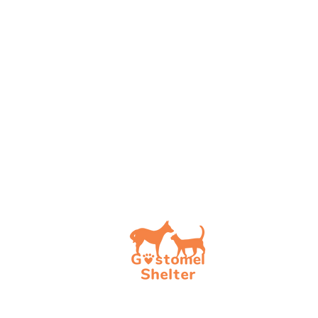
How t
Choos
To be
To be