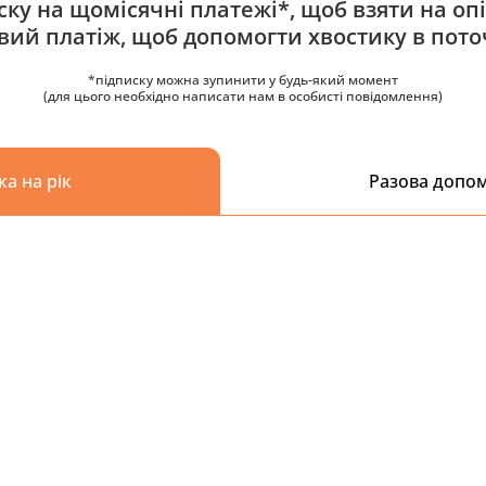
ку на щомісячні платежі*, щоб взяти на опі
овий платіж, щоб допомогти хвостику в пото
*підписку можна зупинити у будь-який момент
(для цього необхідно написати нам в особисті повідомлення)
ка на рік
Разова допо