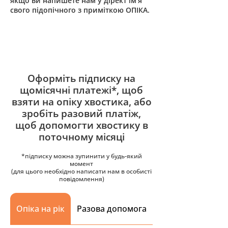
якщо ви напишете нам у дірект ім’я
свого підопічного з приміткою ОПІКА.
Оформіть підписку на
щомісячні платежі*, щоб
взяти на опіку хвостика, або
зробіть разовий платіж,
щоб допомогти хвостику в
поточному місяці
*підписку можна зупинити у будь-який
момент
(для цього необхідно написати нам в особисті
повідомлення)
Опіка на рік
Разова допомога