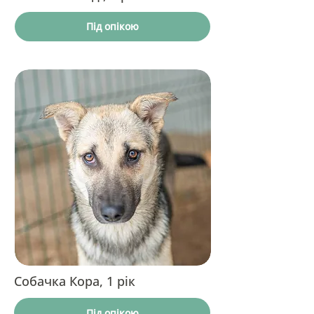
Під опікою
Собачка Кора, 1 рік
Під опікою