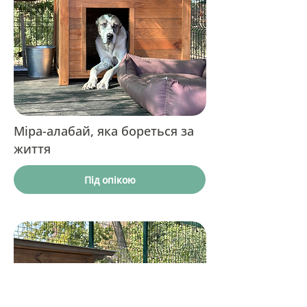
Міра-алабай, яка бореться за
життя
Під опікою