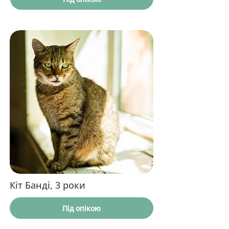
Кіт Банді, 3 роки
Під опікою