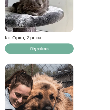
Кіт Сірко, 2 роки
Під опікою