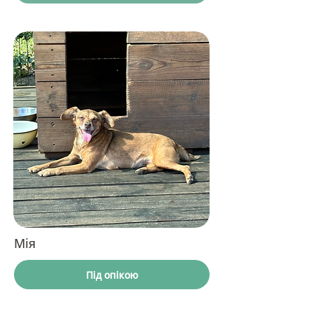
Мія
Під опікою