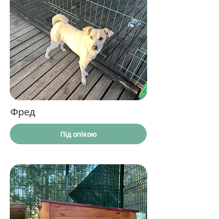
Фред
Під опікою