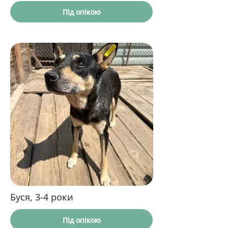
Під опікою
Буся, 3-4 роки
Під опікою